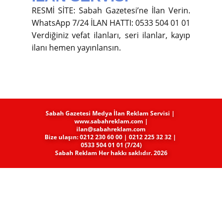
RESMİ SİTE: Sabah Gazetesi’ne İlan Verin.
WhatsApp 7/24 İLAN HATTI: 0533 504 01 01
Verdiğiniz vefat ilanları, seri ilanlar, kayıp
ilanı hemen yayınlansın.
Sabah Gazetesi Medya​ İlan Reklam Servisi |
www.sabahreklam.com |
ilan@sabahreklam.com
Bize ulaşın: 0212 230 60 00 | 0212 225 32 32 |
0533 504 01 01 (7/24)
Sabah Reklam Her hakkı saklıdır. 2026