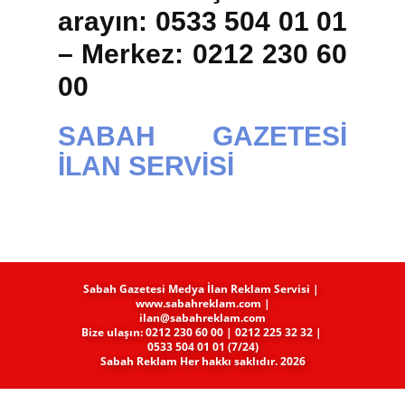
arayın: 0533 504 01 01
– Merkez: 0212 230 60
00
SABAH GAZETESİ
İLAN SERVİSİ
Sabah Gazetesi Medya​ İlan Reklam Servisi |
www.sabahreklam.com |
ilan@sabahreklam.com
Bize ulaşın: 0212 230 60 00 | 0212 225 32 32 |
0533 504 01 01 (7/24)
Sabah Reklam Her hakkı saklıdır. 2026