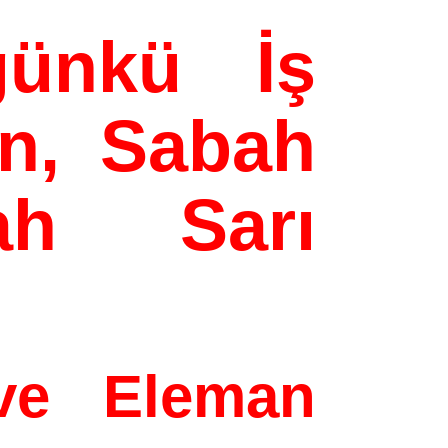
ünkü İş
an, Sabah
ah Sarı
ve Eleman