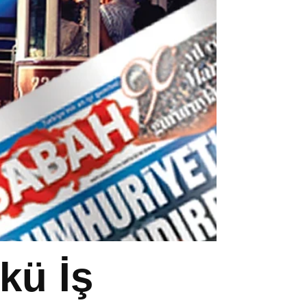
kü İş