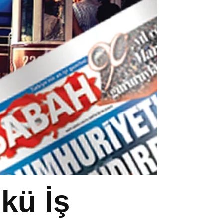
kü İş