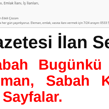
 Emlak İlanı, İş İlanları,
n Etkili Çözüm
nı her gün yayınlıyoruz. Eleman, emlak, vasıta ilanı vermek için 7/24 arayın: 0533
etesi İlan Se
bah Bugünkü İş
man, Sabah Ka
Sayfalar.