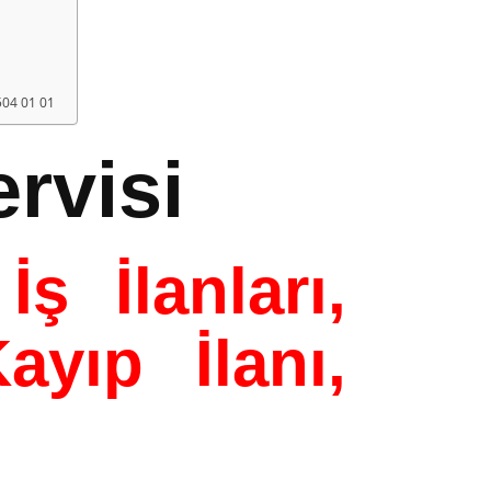
 504 01 01
rvisi
 İlanları,
yıp İlanı,