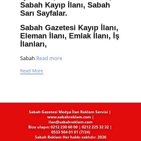
Sabah Kayıp İlanı, Sabah
Sarı Sayfalar.
Sabah Gazetesi Kayıp İlanı,
Eleman İlanı, Emlak İlanı, İş
İlanları,
Sabah
Read more
Read More
Sabah Gazetesi Medya​ İlan Reklam Servisi |
www.sabahreklam.com |
ilan@sabahreklam.com
Bize ulaşın: 0212 230 60 00 | 0212 225 32 32 |
0533 504 01 01 (7/24)
Sabah Reklam Her hakkı saklıdır. 2026