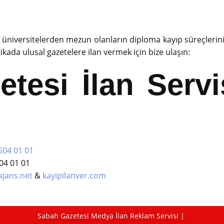
m üniversitelerden mezun olanların diploma kayıp süreçlerini
ada ulusal gazetelere ilan vermek için bize ulaşın:
tesi İlan Servis
504 01 01
04 01 01
ajans.net
&
kayipilanver.com
Sabah Gazetesi Medya​ İlan Reklam Servisi |