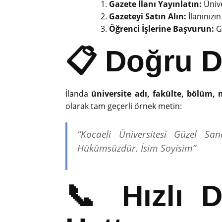
Gazete İlanı Yayınlatın:
Ünive
Gazeteyi Satın Alın:
İlanınızın
Öğrenci İşlerine Başvurun:
Ga
📋 Doğru D
İlanda
üniversite adı, fakülte, bölüm, 
olarak tam geçerli örnek metin:
“Kocaeli Üniversitesi Güzel S
Hükümsüzdür. İsim Soyisim”
📞 Hızlı 