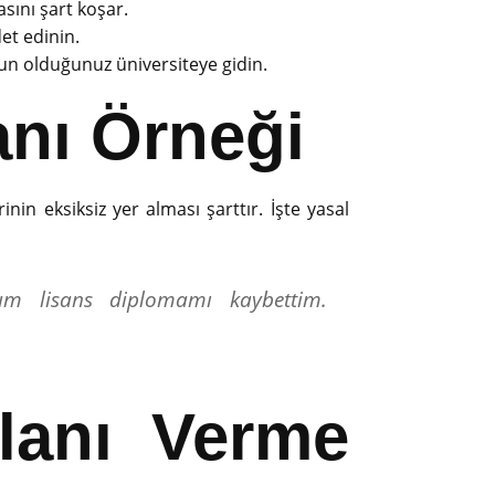
sını şart koşar.
det edinin.
un olduğunuz üniversiteye gidin.
anı Örneği
rinin eksiksiz yer alması şarttır. İşte yasal
um lisans diplomamı kaybettim.
lanı Verme