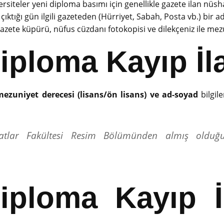
rsiteler yeni diploma basımı için genellikle gazete ilan nüsha
 çıktığı gün ilgili gazeteden (Hürriyet, Sabah, Posta vb.) bir a
zete küpürü, nüfus cüzdanı fotokopisi ve dilekçeniz ile mez
iploma Kayıp İl
mezuniyet derecesi (lisans/ön lisans) ve ad-soyad
bilgile
anatlar Fakültesi Resim Bölümünden almış olduğ
Diploma Kayıp İ