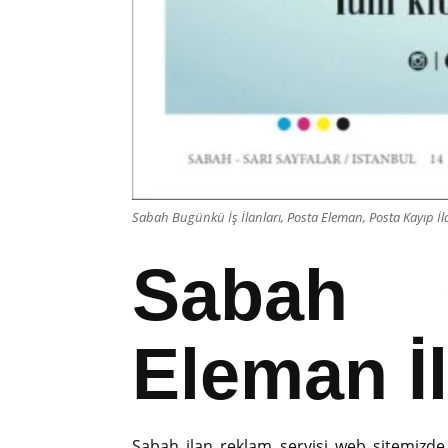
Sabah Bugünkü İş İlanları, Posta Eleman, Posta Kayıp İl
Sabah 
Eleman İl
Sabah ilan reklam servisi web sitemizde, k