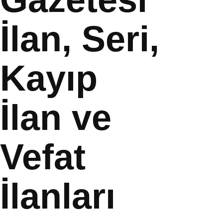
İlan, Seri,
Kayıp
İlan ve
Vefat
İlanları