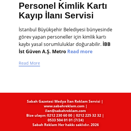
Personel Kimlik Kartı
Kayıp İlanı Servisi
İstanbul Büyükşehir Belediyesi bünyesinde
görev yapan personeller için kimlik kartı
kaybı yasal sorumluluklar doğurabilir.
İBB
İst Güven A.Ş. Metro
Read more
Read More
Sabah Gazetesi Medya​ İlan Reklam Servisi |
www.sabahreklam.com |
ilan@sabahreklam.com
Bize ulaşın: 0212 230 60 00 | 0212 225 32 32 |
0533 504 01 01 (7/24)
Sabah Reklam Her hakkı saklıdır. 2026