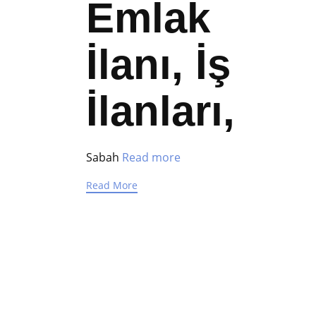
Emlak
İlanı, İş
İlanları,
Sabah
Read more
Read More