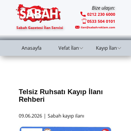
Bize ulaşın:
0212 230 6000
0533 504 0101
Sabah Gazetesi İlan Servisi
ilan@sabahreklam.com
Anasayfa
Vefat İlan
Kayıp İlan
Telsiz Ruhsatı Kayıp İlanı
Rehberi
09.06.2026
Sabah kayıp ilanı