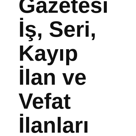
Gazetesi
İş, Seri,
Kayıp
İlan ve
Vefat
İlanları