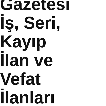
Gazetesi
İş, Seri,
Kayıp
İlan ve
Vefat
İlanları