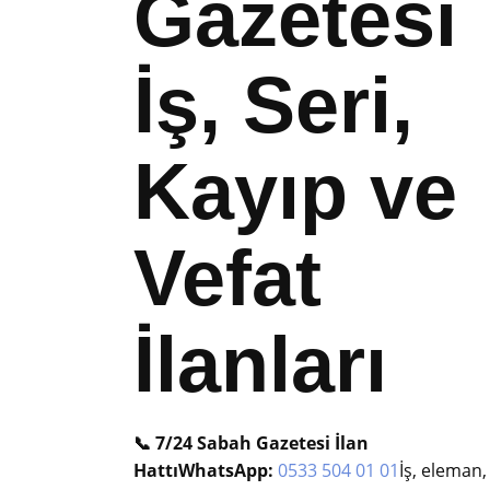
Gazetesi
İş, Seri,
Kayıp ve
Vefat
İlanları
📞 7/24 Sabah Gazetesi İlan
Hattı
WhatsApp:
0533 504 01 01
İş, eleman,